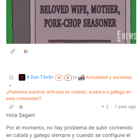
# Don T3rr0r
Actualidad y sociedad
to
M
A
•
¿Podemos publicar artículos en catalán, euskera o gallego en
esta comunidad?
2
·
1 year ago
Hola Sagan!
Por el momento, no hay problema de subir contenido
en català y galego siempre y cuando se configure el