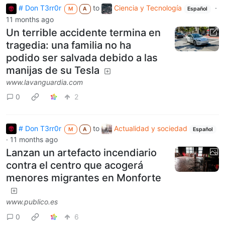
# Don T3rr0r
to
Ciencia y Tecnología
·
M
A
Español
11 months ago
Un terrible accidente termina en
tragedia: una familia no ha
podido ser salvada debido a las
manijas de su Tesla
www.lavanguardia.com
0
2
# Don T3rr0r
to
Actualidad y sociedad
M
A
Español
·
11 months ago
Lanzan un artefacto incendiario
contra el centro que acogerá
menores migrantes en Monforte
www.publico.es
0
6