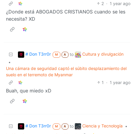
2
·
1 year ago
¿Donde está ABOGADOS CRISTIANOS cuando se les
necesita? XD
# Don T3rr0r
Cultura y divulgación
to
M
A
•
Una cámara de seguridad captó el súbito desplazamiento del
suelo en el terremoto de Myanmar
1
·
1 year ago
Buah, que miedo xD
# Don T3rr0r
Ciencia y Tecnología
to
•
M
A