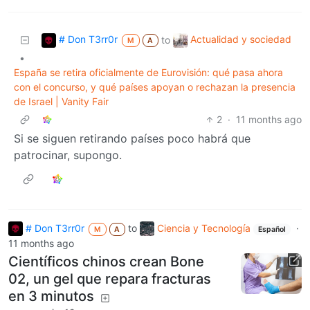
# Don T3rr0r
Actualidad y sociedad
to
M
A
•
España se retira oficialmente de Eurovisión: qué pasa ahora
con el concurso, y qué países apoyan o rechazan la presencia
de Israel | Vanity Fair
2
·
11 months ago
Si se siguen retirando países poco habrá que
patrocinar, supongo.
# Don T3rr0r
to
Ciencia y Tecnología
·
M
A
Español
11 months ago
Científicos chinos crean Bone
02, un gel que repara fracturas
en 3 minutos