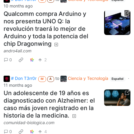
10 months ago
Qualcomm compra Arduino y
nos presenta UNO Q: la
revolución traerá lo mejor de
Arduino y toda la potencia del
chip Dragonwing
andro4all.com
0
2
# Don T3rr0r
to
Ciencia y Tecnología
·
M
A
Español
11 months ago
Un adolescente de 19 años es
diagnosticado con Alzheimer: el
caso más joven registrado en la
historia de la medicina.
comunidad-biologica.com
0
4