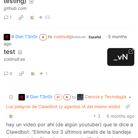
testing)
github.com
1
65
# Don T3rr0r
to
voidnull
·
5 months
@tutos.es
A
Español
ago
test
voidnull.es
0
1
# Don T3rr0r
Ciencia y Tecnología
to
•
M
A
Los peligros de Clawdbot (y agentes IA del mismo estilo)
3
·
6 months ago
hay un video por ahí (de algún youtuber) que le dice a
Clawdbot: “Elimina los 3 últimos emails de la bandeja