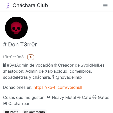
Cháchara Club
# Don T3rr0r
t3rr0rz0n3
A
🖥️ #SysAdmin de vocación 🌐 Creador de ./voidNull.es
:mastodon: Admin de Xarxa.cloud, comelibros,
sopadeletras y cháchara. 🎙 @novadelinux
Donaciones en:
https://ko-fi.com/voidnull
Cosas que me gustan: 🤘 Heavy Metal ☕ Café 🐱 Gatos
💾 Cacharrear
88 Posts
82 Comments