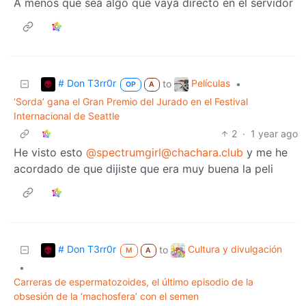
A menos que sea algo que vaya directo en el servidor
# Don T3rr0r
Películas
to
•
OP
A
‘Sorda’ gana el Gran Premio del Jurado en el Festival
Internacional de Seattle
2
·
1 year ago
He visto esto
@spectrumgirl@chachara.club
y me he
acordado de que dijiste que era muy buena la peli
# Don T3rr0r
Cultura y divulgación
to
M
A
•
Carreras de espermatozoides, el último episodio de la
obsesión de la ‘machosfera’ con el semen