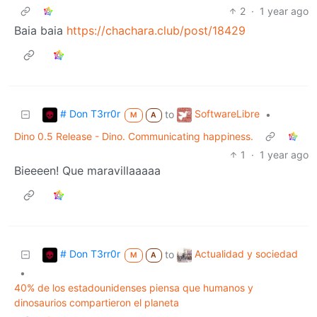
2
·
1 year ago
Baia baia
https://chachara.club/post/18429
# Don T3rr0r
SoftwareLibre
to
•
M
A
Dino 0.5 Release - Dino. Communicating happiness.
1
·
1 year ago
Bieeeen! Que maravillaaaaa
# Don T3rr0r
Actualidad y sociedad
to
M
A
•
40% de los estadounidenses piensa que humanos y
dinosaurios compartieron el planeta