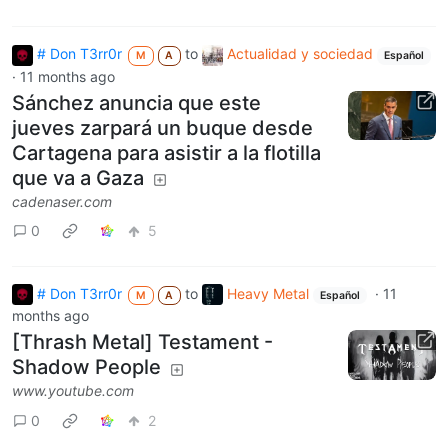
# Don T3rr0r
to
Actualidad y sociedad
M
A
Español
·
11 months ago
Sánchez anuncia que este
jueves zarpará un buque desde
Cartagena para asistir a la flotilla
que va a Gaza
cadenaser.com
0
5
# Don T3rr0r
to
Heavy Metal
·
11
M
A
Español
months ago
[Thrash Metal] Testament -
Shadow People
www.youtube.com
0
2