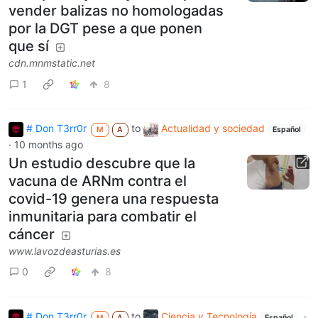
vender balizas no homologadas
por la DGT pese a que ponen
que sí
cdn.mnmstatic.net
1
8
# Don T3rr0r
to
Actualidad y sociedad
M
A
Español
·
10 months ago
Un estudio descubre que la
vacuna de ARNm contra el
covid-19 genera una respuesta
inmunitaria para combatir el
cáncer
www.lavozdeasturias.es
0
8
# Don T3rr0r
to
Ciencia y Tecnología
·
M
A
Español