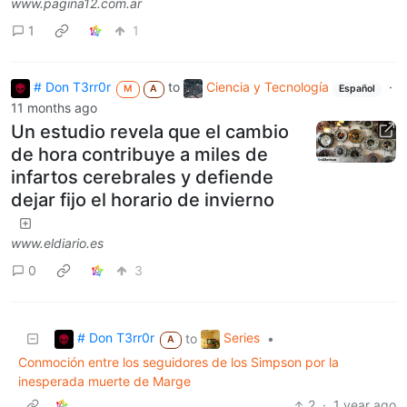
www.pagina12.com.ar
1
1
# Don T3rr0r
to
Ciencia y Tecnología
·
M
A
Español
11 months ago
Un estudio revela que el cambio
de hora contribuye a miles de
infartos cerebrales y defiende
dejar fijo el horario de invierno
www.eldiario.es
0
3
# Don T3rr0r
Series
to
•
A
Conmoción entre los seguidores de los Simpson por la
inesperada muerte de Marge
2
·
1 year ago