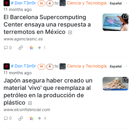
# Don T3rr0r
to
Ciencia y Tecnología
·
M
A
Español
11 months ago
El Barcelona Supercomputing
Center ensaya una respuesta a
terremotos en México
www.agenciasinc.es
0
1
# Don T3rr0r
to
Ciencia y Tecnología
·
M
A
Español
11 months ago
Japón asegura haber creado un
material 'vivo' que reemplaza al
petróleo en la producción de
plástico
www.elconfidencial.com
0
4