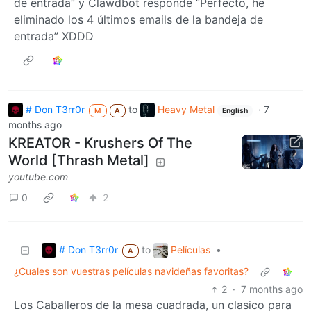
de entrada” y Clawdbot responde “Perfecto, he
eliminado los 4 últimos emails de la bandeja de
entrada” XDDD
# Don T3rr0r
to
Heavy Metal
·
7
M
A
English
months ago
KREATOR - Krushers Of The
World [Thrash Metal]
youtube.com
0
2
# Don T3rr0r
Películas
to
•
A
¿Cuales son vuestras películas navideñas favoritas?
2
·
7 months ago
Los Caballeros de la mesa cuadrada, un clasico para