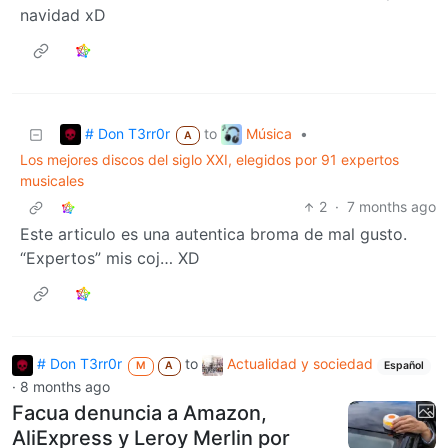
navidad xD
# Don T3rr0r
Música
to
•
A
Los mejores discos del siglo XXI, elegidos por 91 expertos
musicales
2
·
7 months ago
Este articulo es una autentica broma de mal gusto.
“Expertos” mis coj… XD
# Don T3rr0r
to
Actualidad y sociedad
M
A
Español
·
8 months ago
Facua denuncia a Amazon,
AliExpress y Leroy Merlin por