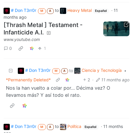
# Don T3rr0r
to
Heavy Metal
·
11
M
A
Español
months ago
[Thrash Metal ] Testament -
Infanticide A.I.
www.youtube.com
0
1
# Don T3rr0r
Ciencia y Tecnología
to
•
M
A
*Permanently Deleted*
2
·
11 months ago
Nos la han vuelto a colar por… Décima vez? O
llevamos más? Y así todo el rato.
# Don T3rr0r
to
Política
·
11 months
M
A
Español