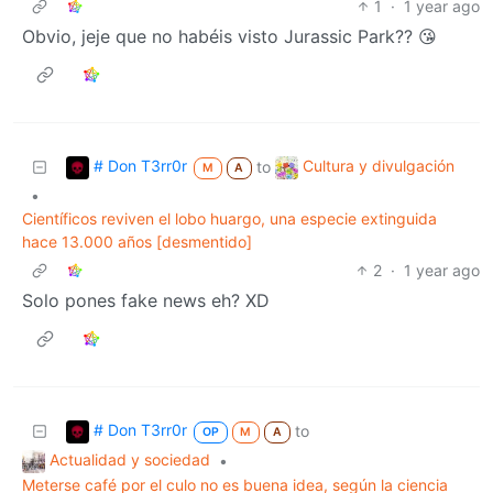
1
·
1 year ago
Obvio, jeje que no habéis visto Jurassic Park?? 😘
# Don T3rr0r
Cultura y divulgación
to
M
A
•
Científicos reviven el lobo huargo, una especie extinguida
hace 13.000 años [desmentido]
2
·
1 year ago
Solo pones fake news eh? XD
# Don T3rr0r
to
OP
M
A
Actualidad y sociedad
•
Meterse café por el culo no es buena idea, según la ciencia