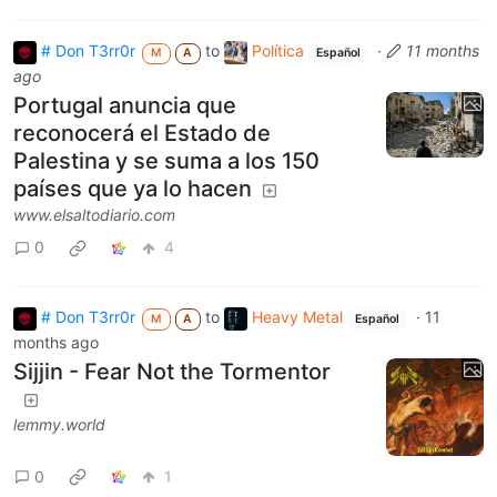
# Don T3rr0r
to
Política
·
11 months
M
A
Español
ago
Portugal anuncia que
reconocerá el Estado de
Palestina y se suma a los 150
países que ya lo hacen
www.elsaltodiario.com
0
4
# Don T3rr0r
to
Heavy Metal
·
11
M
A
Español
months ago
Sijjin - Fear Not the Tormentor
lemmy.world
0
1