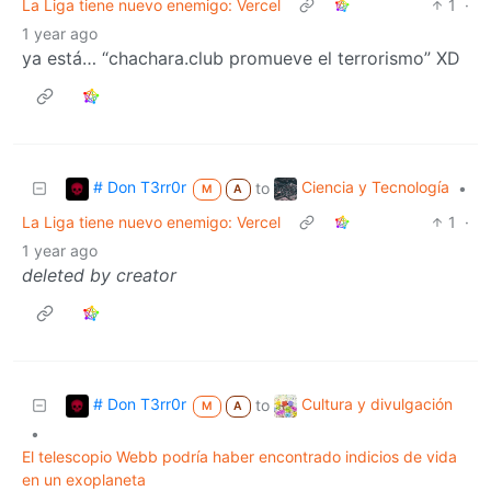
La Liga tiene nuevo enemigo: Vercel
1
·
1 year ago
ya está… “chachara.club promueve el terrorismo” XD
# Don T3rr0r
Ciencia y Tecnología
to
•
M
A
La Liga tiene nuevo enemigo: Vercel
1
·
1 year ago
deleted by creator
# Don T3rr0r
Cultura y divulgación
to
M
A
•
El telescopio Webb podría haber encontrado indicios de vida
en un exoplaneta