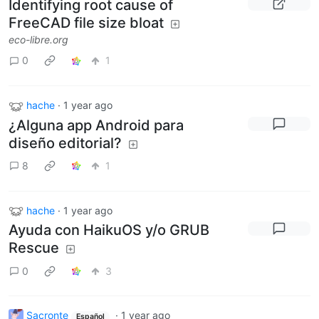
Identifying root cause of
FreeCAD file size bloat
eco-libre.org
0
1
hache
·
1 year ago
¿Alguna app Android para
diseño editorial?
8
1
hache
·
1 year ago
Ayuda con HaikuOS y/o GRUB
Rescue
0
3
Sacronte
·
1 year ago
Español