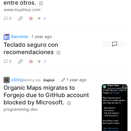
entre otros.
www.muylinux.com
0
4
Sacronte
·
1 year ago
Teclado seguro con
recomendaciones
5
3
z3r0
·
1 year ago
@lemmy.zip
English
Organic Maps migrates to
Forgejo due to GitHub account
blocked by Microsoft.
programming.dev