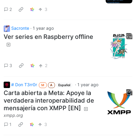
2
3
Sacronte
·
1 year ago
Ver series en Raspberry offline
3
2
# Don T3rr0r
·
1 year ago
M
A
Español
Carta abierta a Meta: Apoye la
verdadera interoperabilidad de
mensajería con XMPP [EN]
xmpp.org
1
3