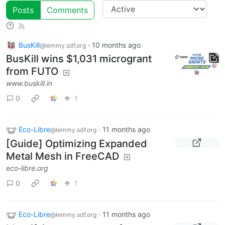
Posts
Comments
BusKill
·
10 months ago
@lemmy.sdf.org
BusKill wins $1,031 microgrant
from FUTO
www.buskill.in
0
1
Eco-Libre
·
11 months ago
@lemmy.sdf.org
[Guide] Optimizing Expanded
Metal Mesh in FreeCAD
eco-libre.org
0
1
Eco-Libre
·
11 months ago
@lemmy.sdf.org