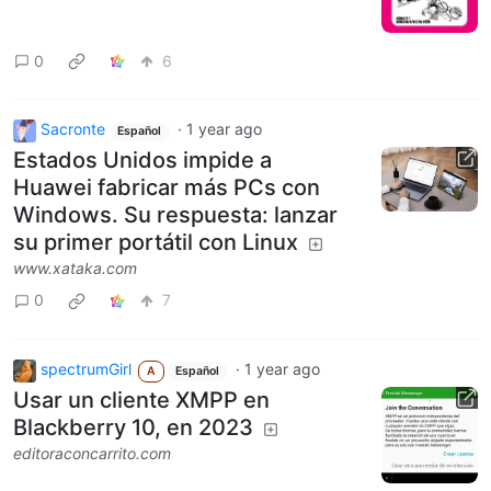
0
6
Sacronte
·
1 year ago
Español
Estados Unidos impide a
Huawei fabricar más PCs con
Windows. Su respuesta: lanzar
su primer portátil con Linux
www.xataka.com
0
7
spectrumGirl
·
1 year ago
A
Español
Usar un cliente XMPP en
Blackberry 10, en 2023
editoraconcarrito.com