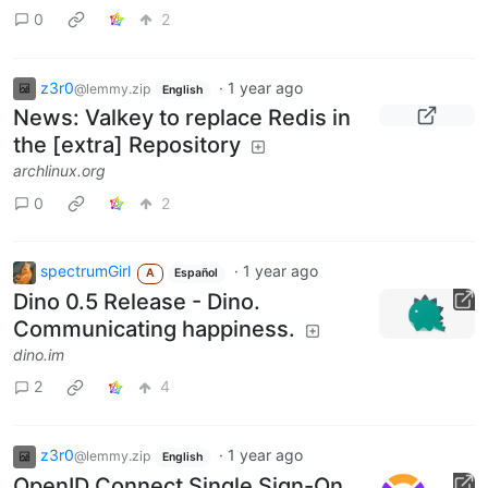
0
2
z3r0
·
1 year ago
@lemmy.zip
English
News: Valkey to replace Redis in
the [extra] Repository
archlinux.org
0
2
spectrumGirl
·
1 year ago
A
Español
Dino 0.5 Release - Dino.
Communicating happiness.
dino.im
2
4
z3r0
·
1 year ago
@lemmy.zip
English
OpenID Connect Single Sign-On