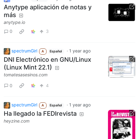
Anytype aplicación de notas y
más
anytype.io
0
3
spectrumGirl
·
1 year ago
A
Español
DNI Electrónico en GNU/Linux
(Linux Mint 22.1)
tomatesasesinos.com
0
4
spectrumGirl
·
1 year ago
A
Español
Ha llegado la FEDIrevista
heyzine.com