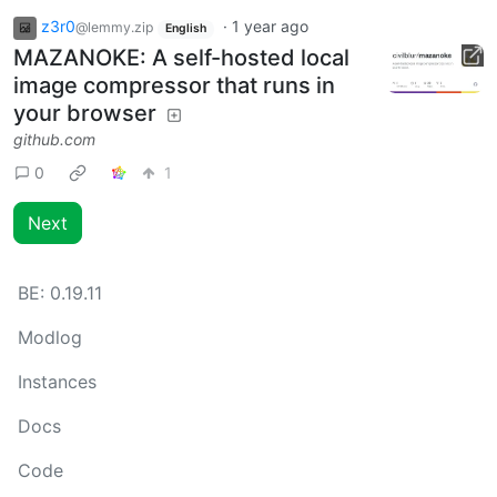
z3r0
·
1 year ago
@lemmy.zip
English
MAZANOKE: A self-hosted local
image compressor that runs in
your browser
github.com
0
1
Next
BE:
0.19.11
Modlog
Instances
Docs
Code