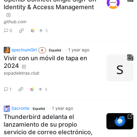
Identity & Access Management
github.com
0
5
spectrumGirl
·
1 year ago
A
Español
Vivir con un móvil de tapa en
2024
sopadeletras.club
1
4
Sacronte
·
1 year ago
Español
Thunderbird adelanta el
lanzamiento de su propio
servicio de correo electrónico,