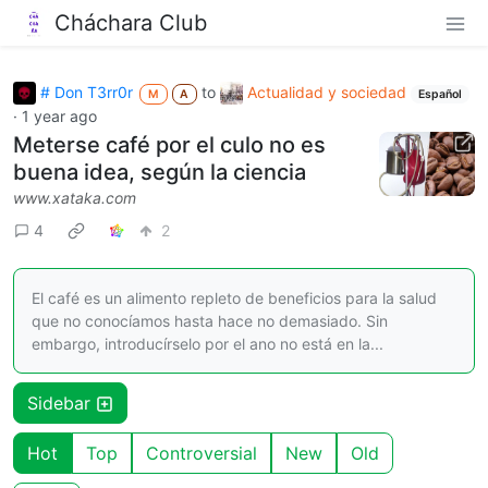
Cháchara Club
# Don T3rr0r
to
Actualidad y sociedad
M
A
Español
·
1 year ago
Meterse café por el culo no es
buena idea, según la ciencia
www.xataka.com
4
2
El café es un alimento repleto de beneficios para la salud
que no conocíamos hasta hace no demasiado. Sin
embargo, introducírselo por el ano no está en la...
Sidebar
Hot
Top
Controversial
New
Old