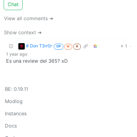
Chat
View all comments ➔
Show context ➔
# Don T3rr0r
1
·
OP
M
A
1 year ago
Es una review del 365? xD
BE: 0.19.11
Modlog
Instances
Docs