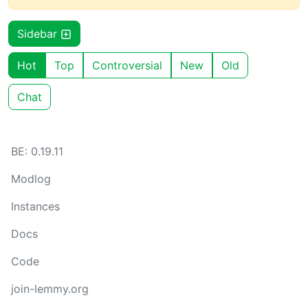
Sidebar
Hot
Top
Controversial
New
Old
Chat
BE: 0.19.11
Modlog
Instances
Docs
Code
join-lemmy.org