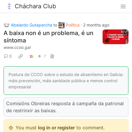
Cháchara Club
Abelardo Gutapercha
to
Política
·
2 months ago
A baixa non é un problema, é un
síntoma
www.ccoo.gal
0
7
Postura de CCOO sobre o estudo de absentismo en Galicia:
máis prevención, máis sanidade pública e menos control
empresarial
Comisións Obreiras resposta á campaña da patronal
de restrinxir as baixas.
You must
log in or register
to comment.