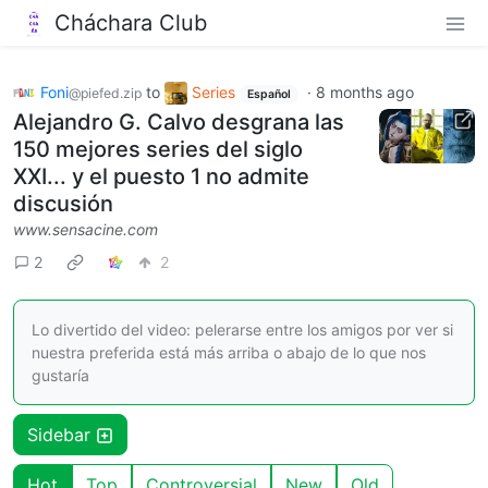
Cháchara Club
Foni
to
Series
·
8 months ago
@piefed.zip
Español
Alejandro G. Calvo desgrana las
150 mejores series del siglo
XXI... y el puesto 1 no admite
discusión
www.sensacine.com
2
2
Lo divertido del video: pelerarse entre los amigos por ver si
nuestra preferida está más arriba o abajo de lo que nos
gustaría
Sidebar
Hot
Top
Controversial
New
Old