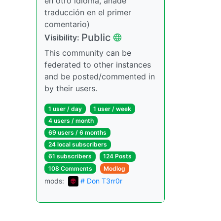
en otro idioma, añade
traducción en el primer
comentario)
Public
Visibility:
This community can be
federated to other instances
and be posted/commented in
by their users.
1 user / day
1 user / week
4 users / month
69 users / 6 months
24 local subscribers
61 subscribers
124 Posts
108 Comments
Modlog
mods:
# Don T3rr0r