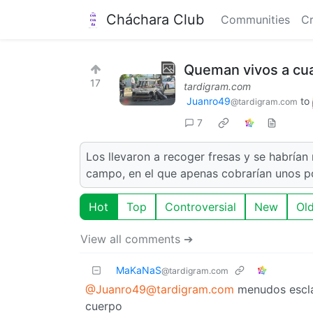
Cháchara Club
Communities
Cr
Queman vivos a cuat
17
tardigram.com
Juanro49
to
@tardigram.com
7
Los llevaron a recoger fresas y se habrían 
campo, en el que apenas cobrarían unos p
Hot
Top
Controversial
New
Ol
View all comments ➔
MaKaNaS
@tardigram.com
@Juanro49@tardigram.com
menudos esclav
cuerpo