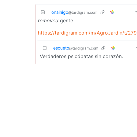
onainigo
@tardigram.com
removed
gente
https://tardigram.com/m/AgroJardin/t/27
escueto
@tardigram.com
Verdaderos psicópatas sin corazón.