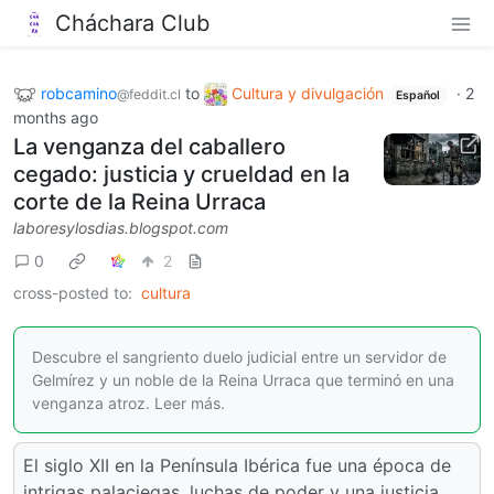
Cháchara Club
robcamino
to
Cultura y divulgación
·
2
@feddit.cl
Español
months ago
La venganza del caballero
cegado: justicia y crueldad en la
corte de la Reina Urraca
laboresylosdias.blogspot.com
0
2
cross-posted to:
cultura
Descubre el sangriento duelo judicial entre un servidor de
Gelmírez y un noble de la Reina Urraca que terminó en una
venganza atroz. Leer más.
El siglo XII en la Península Ibérica fue una época de
intrigas palaciegas, luchas de poder y una justicia