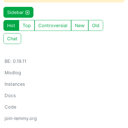
Sidebar
Hot
Top
Controversial
New
Old
Chat
BE: 0.19.11
Modlog
Instances
Docs
Code
join-lemmy.org