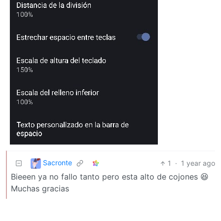
Sacronte
1
·
1 year ago
Bieeen ya no fallo tanto pero esta alto de cojones 😆
Muchas gracias